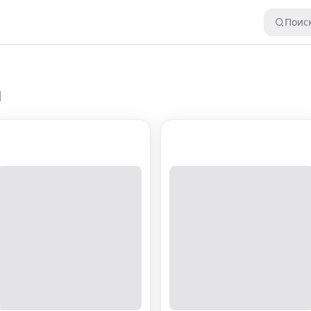
Поис
l