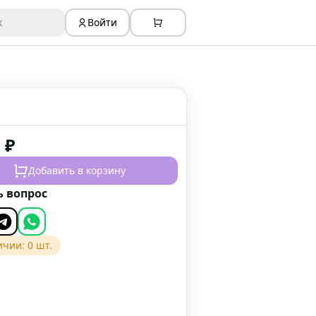
к
Войти
0
₽
Добавить в корзину
ь вопрос
ичии:
0
шт.