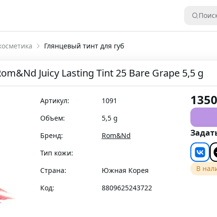
Поис
косметика
Глянцевый тинт для губ
m&Nd Juicy Lasting Tint 25 Bare Grape 5,5 g
135
Артикул:
1091
Объем:
5,5 g
Задат
Бренд:
Rom&Nd
Тип кожи:
В нал
Страна:
Южная Корея
Код:
8809625243722