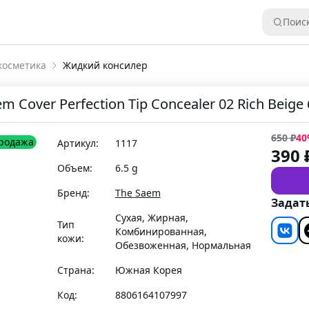
Поис
косметика
Жидкий консилер
Cover Perfection Tip Concealer 02 Rich Beige 
650
₽
40
родажа
Артикул:
1117
390
Объем:
6.5 g
Бренд:
The Saem
Задат
Сухая, Жирная,
Тип
Комбинированная,
кожи:
Обезвоженная, Нормальная
Страна:
Южная Корея
Код:
8806164107997