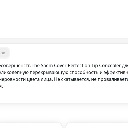
тав
овершенств The Saem Cover Perfection Tip Concealer д
великолепную перекрывающую способность и эффективно
неровности цвета лица. Не скатывается, не проваливае
я.