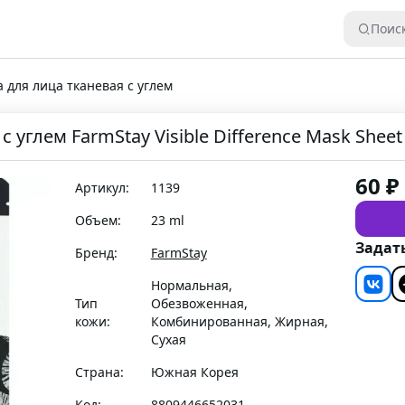
Поис
 для лица тканевая с углем
 углем FarmStay Visible Difference Mask Sheet
60
₽
Артикул:
1139
Объем:
23 ml
Задат
Бренд:
FarmStay
Нормальная,
Тип
Обезвоженная,
кожи:
Комбинированная, Жирная,
Сухая
Страна:
Южная Корея
Код:
8809446652031