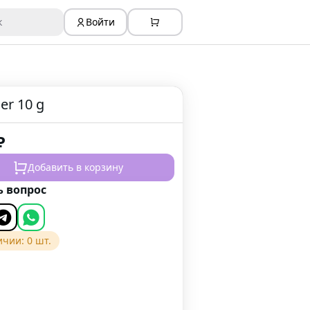
к
Войти
er 10 g
₽
Добавить в корзину
ь вопрос
ичии:
0
шт.