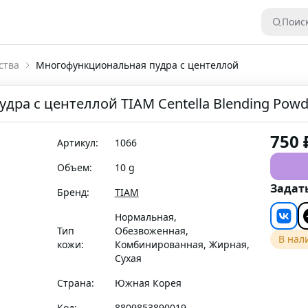
Поис
ства
Многофункциональная пудра с центеллой
ра с центеллой TIAM Centella Blending Powd
750
Артикул:
1066
Объем:
10 g
Задат
Бренд:
TIAM
Нормальная,
Тип
Обезвоженная,
В нал
кожи:
Комбинированная, Жирная,
Сухая
Страна:
Южная Корея
Код:
8809853890019