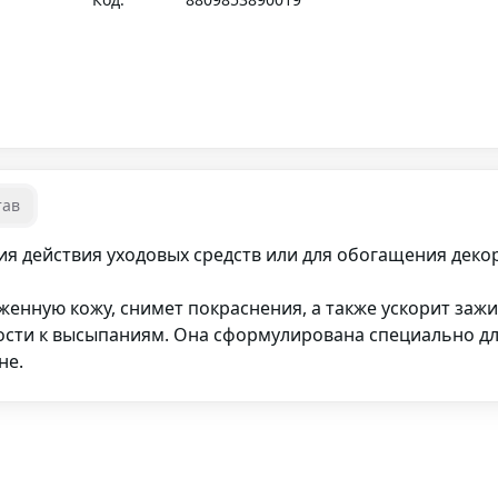
тав
ия действия уходовых средств или для обогащения деко
женную кожу, снимет покраснения, а также ускорит заж
ости к высыпаниям. Она сформулирована специально д
не.