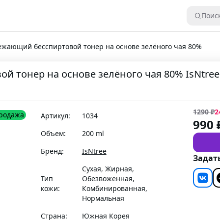
Поис
ежающий бесспиртовой тонер на основе зелёного чая 80%
 тонер на основе зелёного чая 80% IsNtree G
1290
₽
2
родажа
Артикул:
1034
990
Объем:
200 ml
Бренд:
IsNtree
Задат
Сухая, Жирная,
Тип
Обезвоженная,
кожи:
Комбинированная,
Нормальная
Страна:
Южная Корея