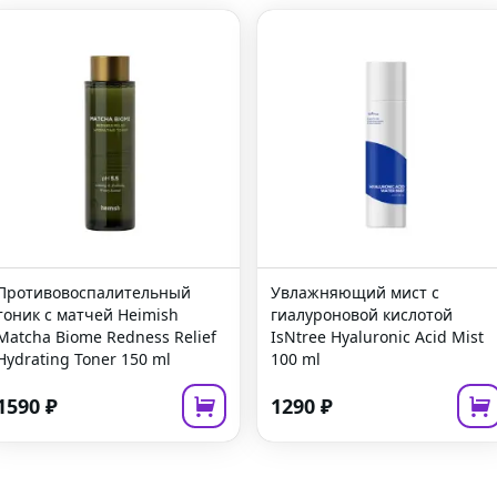
Противовоспалительный
Увлажняющий мист с
тоник с матчей
Heimish
гиалуроновой кислотой
Matcha Biome Redness Relief
IsNtree Hyaluronic Acid Mist
Hydrating Toner
150 ml
100 ml
1590
₽
1290
₽