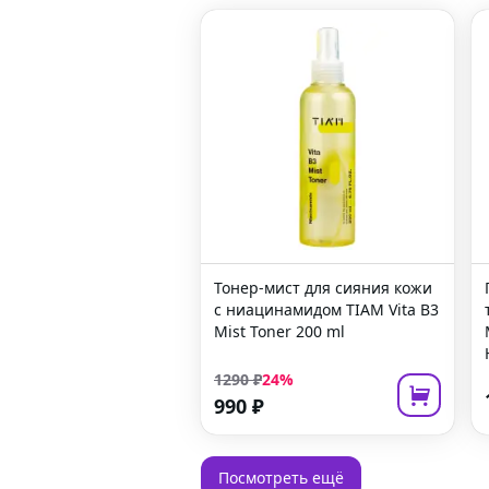
Тонер-мист для сияния кожи
с ниацинамидом
TIAM Vita B3
Mist Toner
200 ml
1290
₽
24
%
990
₽
Посмотреть ещё