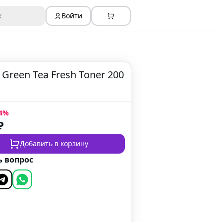
к
Войти
reen Tea Fresh Toner 200
4
%
₽
Добавить в корзину
ь вопрос