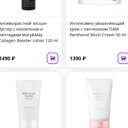
Антивозрастной лосьон-
Интенсивно увлажняющий
бустер с коллагеном и
крем с пантенолом
TIAM
пептидами
Mary&May
Panthenol Moist Cream
50 ml
Collagen Booster Lotion
120 ml
1490
₽
1390
₽