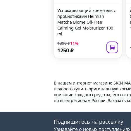
Успокаивающий крем-гель с
пробиотиками
Heimish
Matcha Biome Oil-Free
Calming Gel Moisturizer
100
ml
1390
₽
11
%
1250
₽
В нашем интернет магазине SKIN MA
недорого купить оригинальную косме
описание каждого средства, его сост
по всем регионам России. Заказать 
Подпишитесь на рассылку
Узнавайте о новых поступлениях,