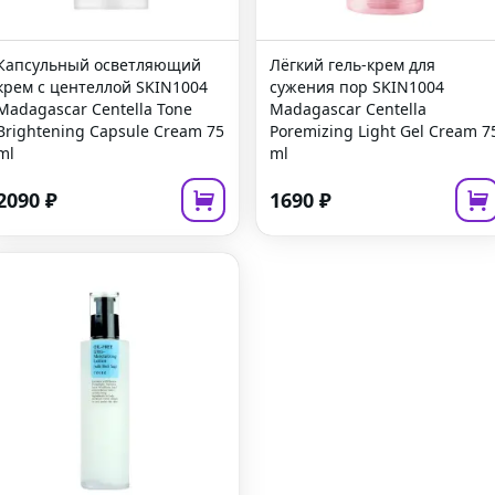
Капсульный осветляющий
Лёгкий гель-крем для
крем с центеллой
SKIN1004
сужения пор
SKIN1004
Madagascar Centella Tone
Madagascar Centella
Brightening Capsule Cream
75
Poremizing Light Gel Cream
7
ml
ml
2090
₽
1690
₽