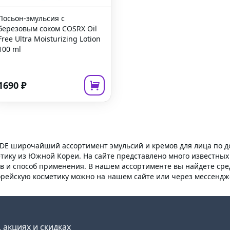
Лосьон-эмульсия с
березовым соком
COSRX Oil
Free Ultra Moisturizing Lotion
100 ml
1690
₽
DE широчайший ассортимент эмульсий и кремов для лица по до
тику из Южной Кореи. На сайте представлено много известных
ав и способ применения. В нашем ассортименте вы найдете сре
корейскую косметику можно на нашем сайте или через мессенд
 акциях и скидках