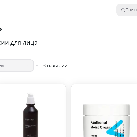
Поис
ия
сии для лица
В наличии
нд